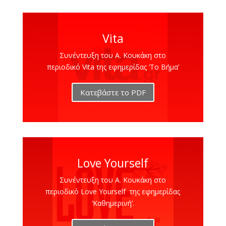
Vita
Συνέντευξη του Α. Κουκάκη στο
περιοδικό Vita της εφημερίδας ‘Το Βήμα’
Κατεβάστε το PDF
Love Yourself
Συνέντευξη του Α. Κουκάκη στο
περιοδικό Love Yourself της εφημερίδας
‘Καθημερινή’.