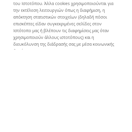
του Ιστοτόπου. Άλλα cookies χρησιμοποιούνται για
την εκτέλεση λειτουργιών όπως η διαφήμιση, η
απόκτηση στατιστικών στοιχείων (δηλαδή πόσοι
επισκέπτες είδαν συγκεκριμένες σελίδες στον
Ιστότοπο μας ή βλέπουν τις διαφημίσεις μας όταν
χρησιμοποιούν άλλους ιστοτόπους) και η
διευκόλυνση της διάδρασής σας με μέσα κοινωνικής
δικτύωσης.
Εμείς ή/και τρίτα μέρη που παρέχουν υπηρεσίες για
λογαριασμό μας κατηγοριοποιούμε τα cookies όπως
περιγράφεται κατωτέρω. Μπορείτε να αποκλείσετε
καθεμία από τις κατηγορίες cookies ξεχωριστά (εκτός
από τα απολύτως απαραίτητα cookies) οποιαδήποτε
στιγμή.
Απολύτως Απαραίτητα
Cookies
Αυτά τα cookies είναι απολύτως απαραίτητα για να σας
παρέχουμε τις ζητηθείσες από εσάς υπηρεσίες μέσω