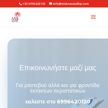
+30 6996420120
info@miskneeandhip.com
Επικοινωνήστε μαζί μας
Για ραντεβού αλλά και για φροντίδα
έκτακτων περιστατικών
καλέστε στο 6996420120