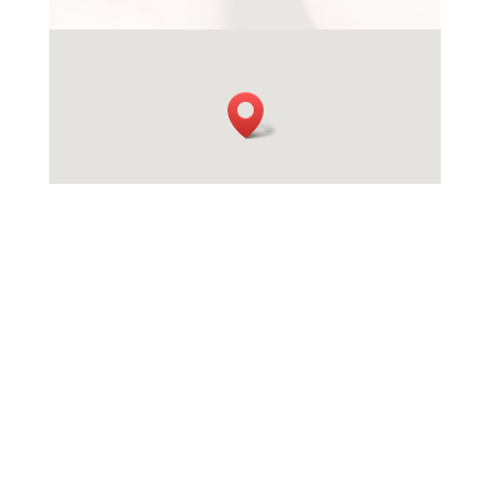
Πολιτική cookies
Όροι χρήσης
Πολιτική προστασίας προσωπικών
δεδομένων
Copyright 2018 MIS Knee & Hip - Designed by Tasos